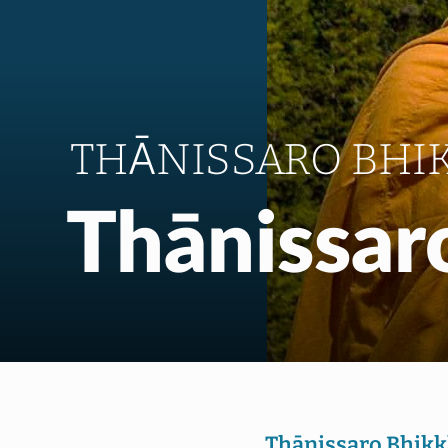
THĀNISSARO BHI
Thānissar
Thānissaro Bhik