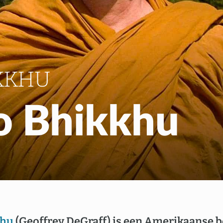
Gratis Meditatiecurs
EN
NL
KKHU
o Bhikkhu
khu
(Geoffrey DeGraff) is een Amerikaanse 