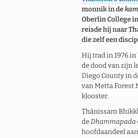
monnik in de
kam
Oberlin College i
reisde hij naar Th
die zelf een disc
Hij trad in 1976 
de dood van zijn l
Diego County in d
van Metta Forest 
klooster.
Ṭhānissaro Bhikkh
de
Dhammapada
hoofdaandeel aa