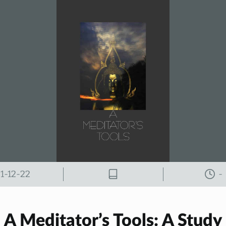
31-12-22
-
A Meditator’s Tools: A Study