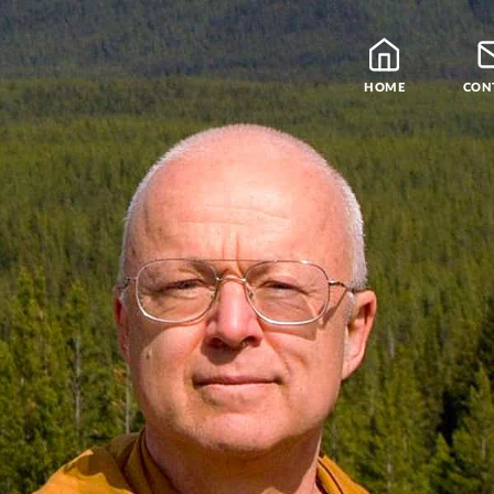
HOME
CON
Blog
Leraren
Podcast en Praatjes
Samatha Meditatie
De Vier Edele Waarhe
Theravada Bibliotheek