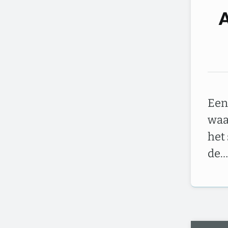
A
Een
waa
het 
de…