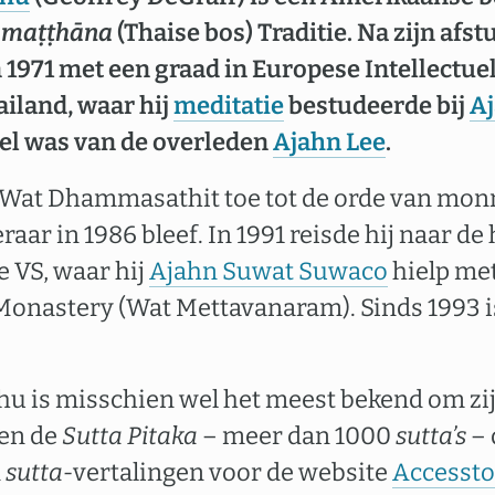
maṭṭhāna
(Thaise bos) Traditie. Na zijn afs
n 1971 met een graad in Europese Intellectue
ailand, waar hij
meditatie
bestudeerde bij
Aj
ipel was van de overleden
Ajahn Lee
.
in Wat Dhammasathit toe tot de orde van monn
eraar in 1986 bleef. In 1991 reisde hij naar d
e VS, waar hij
Ajahn Suwat Suwaco
hielp met
Monastery (Wat Mettavanaram). Sinds 1993 is
u is misschien wel het meest bekend om zij
en de
Sutta Pitaka
– meer dan 1000
sutta’s
– 
n
sutta-
vertalingen voor de website
Accessto