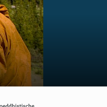
us
boeddhistische