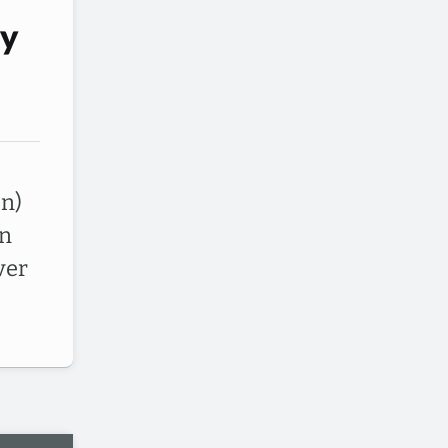
dy
en)
an
ver