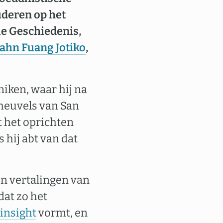
tuderen op het
le Geschiedenis,
ahn Fuang Jotiko
,
iken, waar hij na
e heuvels van San
 het oprichten
 hij abt van dat
n vertalingen van
dat zo het
insight
vormt, en