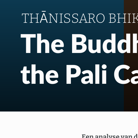
THĀNISSARO BHI
The Buddh
the Pali 
Een analyse van d