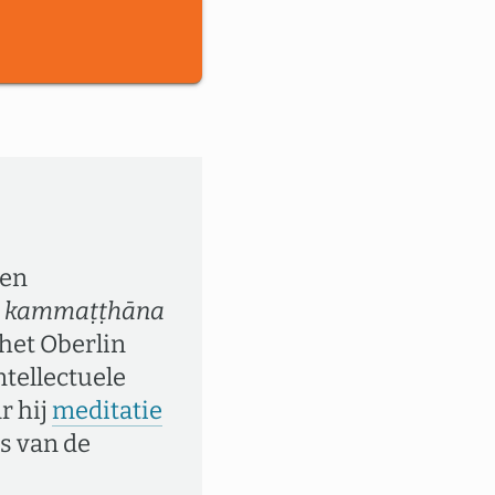
een
e
kammaṭṭhāna
 het Oberlin
ntellectuele
r hij
meditatie
as van de