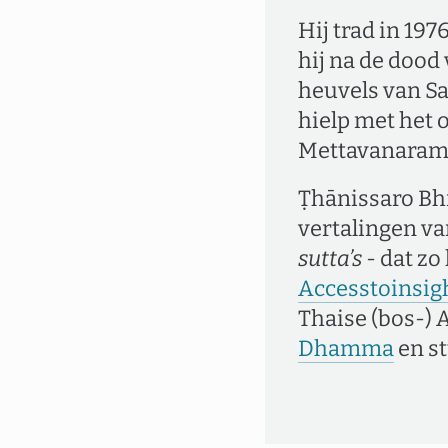
Hij trad in 19
hij na de dood 
heuvels van Sa
hielp met het 
Mettavanaram). 
Ṭhānissaro Bh
vertalingen v
sutta’s
- dat zo
Accesstoinsig
Thaise (bos-) 
Dhamma
en st