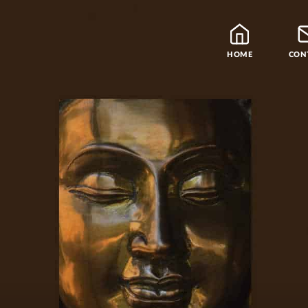
HOME
CON
Blog
Leraren
Podcast en Praatjes
Samatha Meditatie
De Vier Edele Waarhe
Theravada Bibliotheek