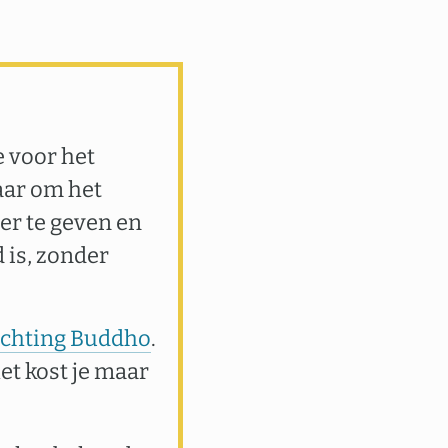
e voor het
aar om het
er te geven en
 is, zonder
tichting Buddho
.
het kost je maar