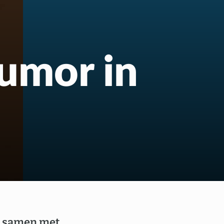
us
umor in
samen met