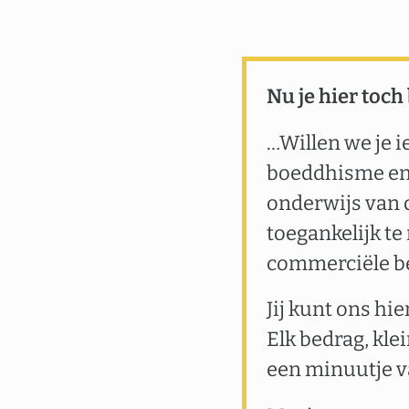
Nu je hier toch
…Willen we je i
boeddhisme en 
onderwijs van 
toegankelijk te
commerciële b
Jij kunt ons hi
Elk bedrag, kle
een minuutje va