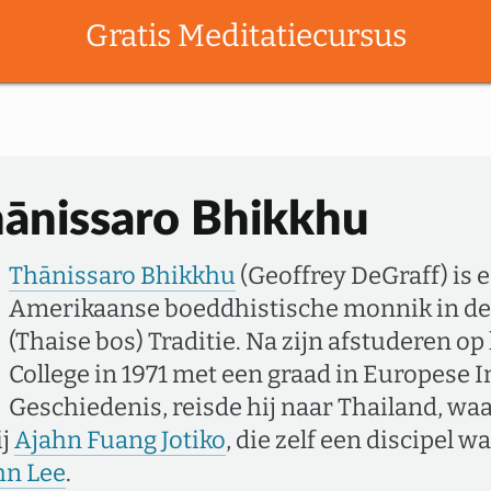
Gratis Meditatiecursus
ānissaro Bhikkhu
Thānissaro Bhikkhu
(Geoffrey DeGraff) is 
Amerikaanse boeddhistische monnik in d
(Thaise bos) Traditie. Na zijn afstuderen op
College in 1971 met een graad in Europese I
Geschiedenis, reisde hij naar Thailand, waa
ij
Ajahn Fuang Jotiko
, die zelf een discipel w
hn Lee
.