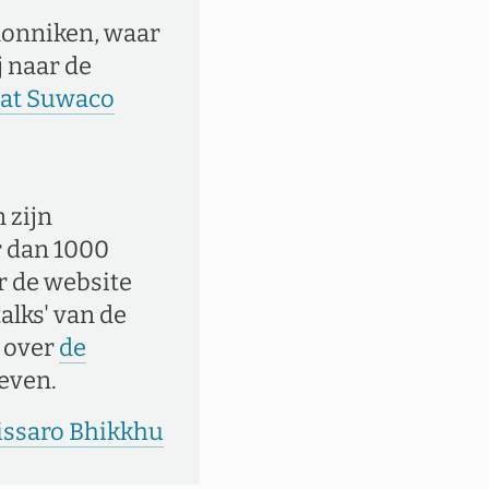
 monniken, waar
j naar de
at Suwaco
 zijn
 dan 1000
r de website
alks' van de
n over
de
reven.
issaro Bhikkhu