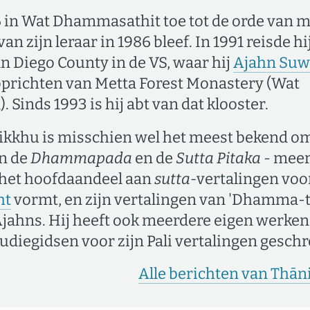
76 in Wat Dhammasathit toe tot de orde van
van zijn leraar in 1986 bleef. In 1991 reisde hi
n Diego County in de VS, waar hij
Ajahn Suw
oprichten van Metta Forest Monastery (Wat
Sinds 1993 is hij abt van dat klooster.
ikkhu is misschien wel het meest bekend om
an de
Dhammapada
en de
Sutta Pitaka
- meer
 het hoofdaandeel aan
sutta-
vertalingen voo
ht
vormt, en zijn vertalingen van 'Dhamma-t
Ajahns. Hij heeft ook meerdere eigen werke
udiegidsen voor zijn Pali vertalingen gesch
Alle berichten van Thān