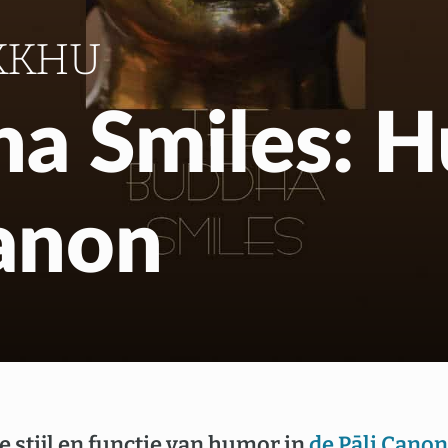
Gratis Meditatiecurs
KKHU
EN
NL
a Smiles: H
Canon
e stijl en functie van humor in
de Pāli Canon