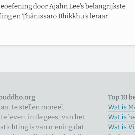
beoefening door Ajahn Lee’s belangrijkste
rling en Ṭhānissaro Bhikkhu’s leraar.
 buddho.org
Top 10 b
aat te stellen moreel,
Wat is M
e leven, in de geest van het
Wat is h
tichting is van mening dat
Wat is V