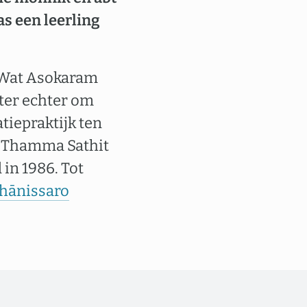
was een leerling
n Wat Asokaram
ster echter om
tiepraktijk ten
t Thamma Sathit
 in 1986. Tot
hānissaro