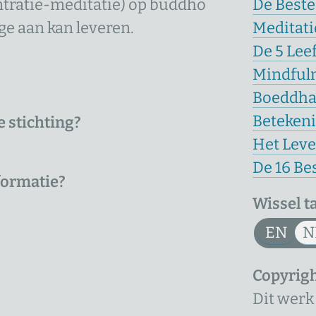
tratie-meditatie) op buddho
De Beste
ge aan kan leveren.
Meditatie
De 5 Lee
Mindful
Boeddhab
Betekeni
e stichting?
Het Leve
De 16 Be
formatie?
Wissel t
EN
N
Copyrig
Dit werk