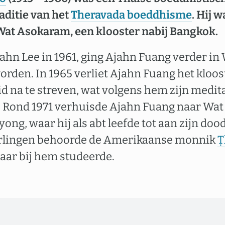
aditie van het
Theravada boeddhisme
. Hij 
Wat Asokaram, een klooster nabij Bangkok.
ahn Lee in 1961, ging Ajahn Fuang verder i
worden. In 1965 verliet Ajahn Fuang het kloo
na te streven, wat volgens hem zijn medita
 Rond 1971 verhuisde Ajahn Fuang naar Wa
yong, waar hij als abt leefde tot aan zijn dood
erlingen behoorde de Amerikaanse monnik
Ṭ
 jaar bij hem studeerde.