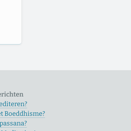
erichten
editeren?
et Boeddhisme?
ipassana?