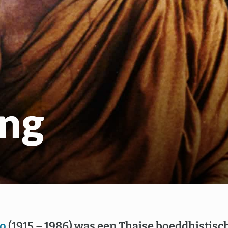
Gratis Meditatiecurs
EN
NL
ang
ko
(1915 – 1986) was een Thaise boeddhistisc