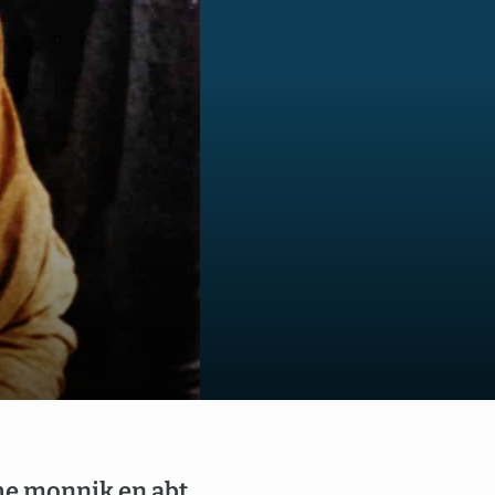
us
he monnik en abt