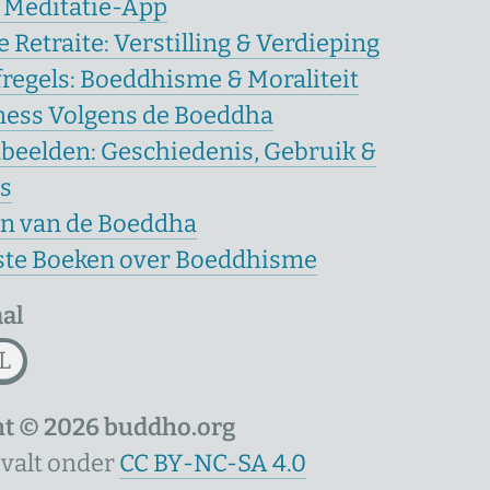
 Meditatie-App
 Retraite: Verstilling & Verdieping
fregels: Boeddhisme & Moraliteit
ness Volgens de Boeddha
eelden: Geschiedenis, Gebruik &
s
n van de Boeddha
ste Boeken over Boeddhisme
aal
L
ht © 2026 buddho.org
 valt onder
CC BY-NC-SA 4.0