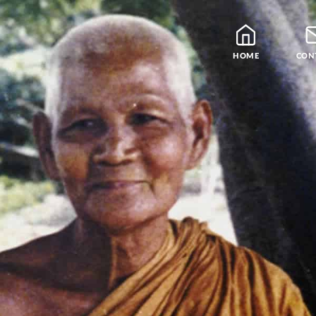
HOME
CON
Blog
Leraren
Podcast en Praatjes
Samatha Meditatie
De Vier Edele Waarhe
Theravada Bibliotheek