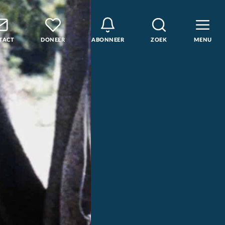
TACT
DONEER
ABONNEER
ZOEK
MENU
den