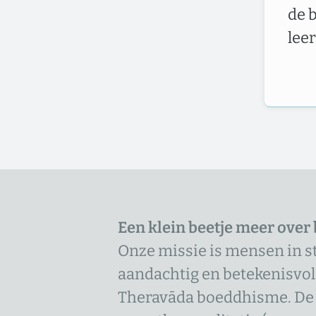
de 
lee
Een klein beetje meer over
Onze missie is mensen in st
aandachtig en betekenisvol t
Theravāda boeddhisme. De s