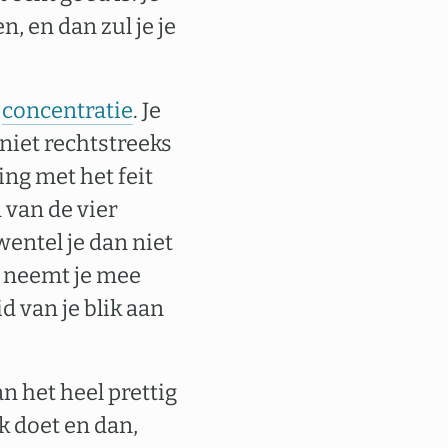
, en dan zul je je
e
concentratie
. Je
niet rechtstreeks
ng met het feit
 van de vier
wentel je dan niet
t neemt je mee
d van je blik aan
an het heel prettig
rk doet en dan,