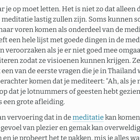
r je op moet letten. Het is niet zo dat alleen 
 meditatie lastig zullen zijn. Soms kunnen
naar voren komen als onderdeel van de medit
ft een hele lijst met goede dingen in de medi
veroorzaken als je er niet goed mee omgaat
eren zodat ze visioenen kunnen krijgen. Ze w
ak een van de eerste vragen die je in Thailand
achter komen dat je mediteert: “Ah, als je m
oop dat je lotnummers of geesten hebt gezien
s een grote afleiding.
an vervoering dat in de
meditatie
kan komen 
t gevoel van plezier en gemak kan overweldige
en je probeert het te pakken, mis je alles wat