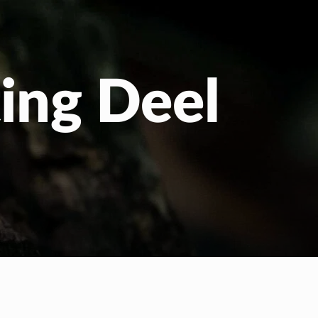
us
ting Deel