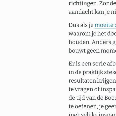
richtingen. Zonder
aandacht kan je ni
Dus als je
moeite 
waarom je het doet
houden. Anders ga
bouwt geen momen
Er is een serie af
in de praktijk st
resultaten krijge
te vragen of inspa
de tijd van de Bo
te oefenen, je gee
menselijke inspan