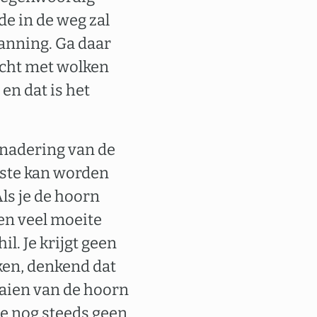
e in de weg zal
panning. Ga daar
lucht met wolken
 en dat is het
enadering van de
este kan worden
Als je de hoorn
 en veel moeite
l. Je krijgt geen
ken, denkend dat
aaien van de hoorn
 je nog steeds geen