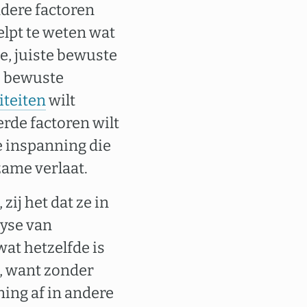
ndere factoren
helpt te weten wat
ie, juiste bewuste
e bewuste
iteiten
wilt
erde factoren wilt
e inspanning die
zame verlaat.
zij het dat ze in
yse van
wat hetzelfde is
, want zonder
ning af in andere