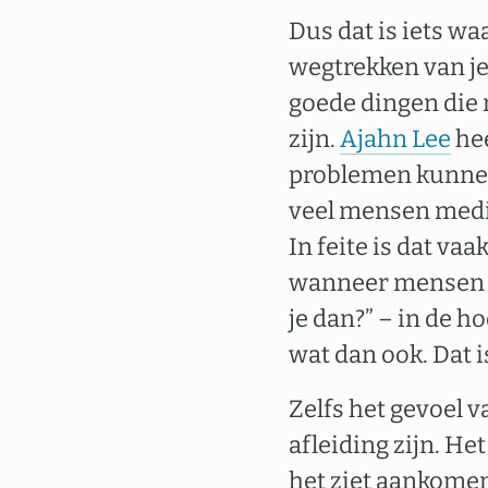
Dus dat is iets waa
wegtrekken van je
goede dingen die 
zijn.
Ajahn Lee
hee
problemen kunnen 
veel mensen medit
In feite is dat va
wanneer mensen er
je dan?” – in de h
wat dan ook. Dat i
Zelfs het gevoel v
afleiding zijn. He
het ziet aankomen 