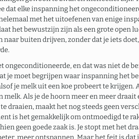
e dat elke inspanning het ongeconditioneerd
e helemaal met het uitoefenen van enige ins
laat het bewustzijn zijn als een grote open 
 naar buiten drijven, zonder dat je iets doet,
de.
het ongeconditioneerde, en dat was niet de b
dat je moet begrijpen waar inspanning het b
alsof je melk uit een koe probeert te krijgen. 
een melk. Als je de hoorn meer en meer draait
e draaien, maakt het nog steeds geen verschi
nt is het gemakkelijk om ontmoedigd te ra
ien geen goede zaak is. Je stopt met het dr
l beter, meer ontspannen. Maar het feit is dat