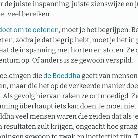
 de juiste inspanning, juiste zienswijze en 
et veel bereiken.
doet om te oefenen
, moet je het begrijpen. Be
 en, zodra je dat begrip hebt, moet je het i
at de inspanning met horten en stoten. Ze d
tum op. Of anders is ze gewoon verspild.
beeldingen die
de Boeddha
geeft van mensen 
eken, maar die het op de verkeerde manier do
n. Als gevolg hiervan raken ze ontmoedigd. Z
nning überhaupt iets kan doen. Je moet niet 
eddha veel mensen waren die zeiden dat als 
n resultaten zult krijgen, ongeacht hoe graag 
ningen gewoon te zwak en ineffectief zijn.