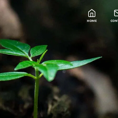
HOME
CON
Blog
Leraren
Podcast en Praatjes
Samatha Meditatie
De Vier Edele Waarhe
Theravada Bibliotheek