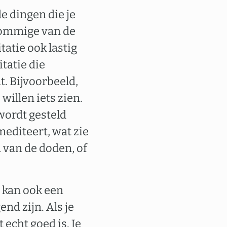
de dingen die je
 sommige van de
atie ook lastig
tatie die
. Bijvoorbeeld,
illen iets zien.
 wordt gesteld
editeert, wat zie
 van de doden, of
kan ook een
nd zijn. Als je
 echt goed is. Je