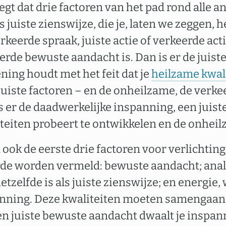
gt dat drie factoren van het pad rond alle a
s juiste zienswijze, die je, laten we zeggen, 
erkeerde spraak, juiste actie of verkeerde act
erde bewuste aandacht is. Dan is er de juist
ning houdt met het feit dat je
heilzame kwal
juiste factoren – en de onheilzame, de verke
s er de daadwerkelijke inspanning, een juist
teiten probeert te ontwikkelen en de onheil
 ook de eerste drie factoren voor verlichting, 
rde worden vermeld: bewuste aandacht; anal
zelfde is als juiste zienswijze; en energie, 
panning. Deze kwaliteiten moeten samengaan
 en juiste bewuste aandacht dwaalt je inspan