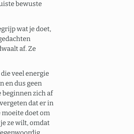
juiste bewuste
grijp wat je doet,
n gedachten
waalt af. Ze
die veel energie
en en dus geen
e beginnen zich af
vergeten dat er in
je moeite doet om
je ze wilt, omdat
 Tegenwoordig