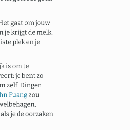
 Het gaat om jouw
 je krijgt de melk.
iste plek en je
k is om te
eert: je bent zo
em zelf. Dingen
hn Fuang
zou
t welbehagen,
als je de oorzaken