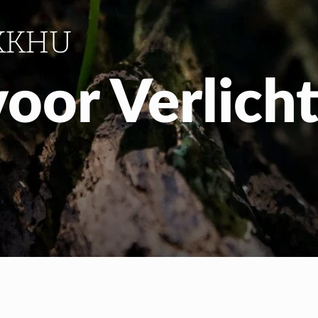
Gratis Meditatiecurs
KKHU
EN
NL
oor Verlich