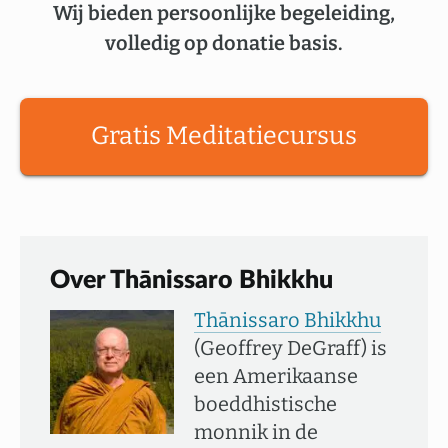
Wij bieden persoonlijke begeleiding,
volledig op donatie basis.
Gratis Meditatiecursus
Over Thānissaro Bhikkhu
Thānissaro Bhikkhu
(Geoffrey DeGraff) is
een Amerikaanse
boeddhistische
monnik in de