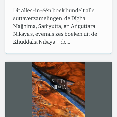
Dit alles-in-één boek bundelt alle
suttaverzamelingen: de Dīgha,
Majjhima, Saṁyutta, en Aṅguttara
Nikāya’s, evenals zes boeken uit de
Khuddaka Nikāya – de…