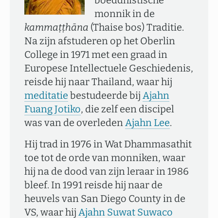
boeddhistische
monnik in de
kammaṭṭhāna
(Thaise bos) Traditie.
Na zijn afstuderen op het Oberlin
College in 1971 met een graad in
Europese Intellectuele Geschiedenis,
reisde hij naar Thailand, waar hij
meditatie
bestudeerde bij
Ajahn
Fuang Jotiko
, die zelf een discipel
was van de overleden
Ajahn Lee
.
Hij trad in 1976 in Wat Dhammasathit
toe tot de orde van monniken, waar
hij na de dood van zijn leraar in 1986
bleef. In 1991 reisde hij naar de
heuvels van San Diego County in de
VS, waar hij
Ajahn Suwat Suwaco