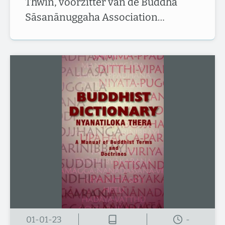
Thwin, voorzitter van de Buddha
Sāsanānuggaha Association…
01-01-23
-