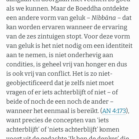
als we kunnen. Maar de Boeddha ontdekte
een andere vorm van geluk –
Nibbāna
– dat
kan worden ervaren wanneer de ervaring
van de zes zintuigen stopt. Voor deze vorm
van geluk is het niet nodig om een identiteit
aan te nemen, is niet onderhevig aan
condities, is geheel vrij van honger en dus
is ook vrij van conflict. Het is zo niet-
geobjectificeerd dat je zelfs niet moet
vragen of er iets achterblijft of niet – of
beide of noch de een noch de ander –
wanneer het eenmaal is bereikt. (
AN 4:173
),
want precies de concepten van ‘iets
achterblijft’ of ‘niets achterblijft’ komen
voort uit de gedachte ‘Ik ben de denker’ die