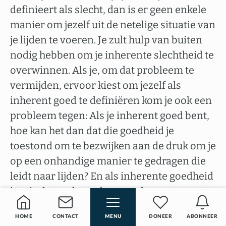
definieert als slecht, dan is er geen enkele
manier om jezelf uit de netelige situatie van
je lijden te voeren. Je zult hulp van buiten
nodig hebben om je inherente slechtheid te
overwinnen. Als je, om dat probleem te
vermijden, ervoor kiest om jezelf als
inherent goed te definiëren kom je ook een
probleem tegen: Als je inherent goed bent,
hoe kan het dan dat die goedheid je
toestond om te bezwijken aan de druk om je
op een onhandige manier te gedragen die
leidt naar lijden? En als inherente goedheid
iets is dat verloren kan worden, wat zorgt
er dan voor dat je het niet weer verliest
HOME
CONTACT
MENU
DONEER
ABONNEER
nadat je het hebt teruggewonnen?