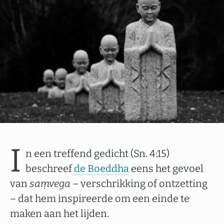
I
n een treffend gedicht (Sn. 4:15)
beschreef
de Boeddha
eens het gevoel
van
saṃvega
– verschrikking of ontzetting
­­­­­­­– dat hem inspireerde om een einde te
maken aan het lijden.