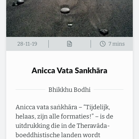
28-11-19
Anicca Vata Sankhāra
Bhikkhu Bodhi
Anicca vata saṅkhāra – “Tijdelijk,
helaas, zijn alle formaties!” – is de
uitdrukking die in de Theravāda-
boeddhistische landen wordt