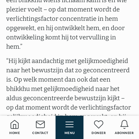
een bhikkhu wiens lichaam kalm is en wie
plezier voelt – op dat moment wordt de
verlichtingsfactor concentratie in hem
opgewekt, en hij ontwikkelt hem, en door
ontwikkeling komt hij tot vervulling in
hem.”
“Hij kijkt aandachtig met gelijkmoedigheid
naar het bewustzijn dat zo geconcentreerd
is. Op welk moment dan ook dat een
bhikkhu met gelijkmoedigheid naar het
aldus geconcentreerde bewustzijn kijkt –
op dat moment wordt de verlichtingsfactor
gelijkmoedigheid in hem opgewekt, en hij
ontwikkelt hem, en door ontwikkeling komt
hij tot vervulling in hem.”
HOME
CONTACT
MENU
DONEER
ABONNEER