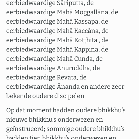
eerbiedwaardige Sāriputta, de
eerbiedwaardige Mahā Moggallāna, de
eerbiedwaardige Mahā Kassapa, de
eerbiedwaardige Mahā Kaccāna, de
eerbiedwaardige Mahā Koṭṭhita , de
eerbiedwaardige Mahā Kappina, de
eerbiedwaardige Mahā Cunda, de
eerbiedwaardige Anuruddha, de
eerbiedwaardige Revata, de
eerbiedwaardige Ānanda en andere zeer
bekende oudere discipelen.
Op dat moment hadden oudere bhikkhu’s
nieuwe bhikkhu’s onderwezen en
geïnstrueerd; sommige oudere bhikkhu’s
hadden tien bhikkhu’s onderwezen en