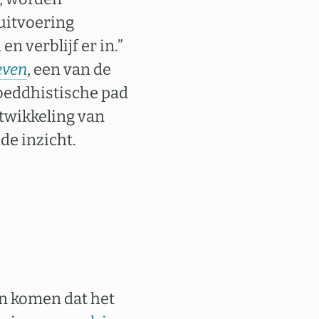
uitvoering
n verblijf er in.”
even
, een van de
boeddhistische pad
ntwikkeling van
de inzicht.
en komen dat het