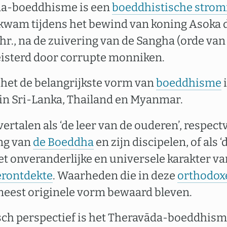
da-boeddhisme is een
boeddhistische strom
kwam tijdens het bewind van koning Asoka 
hr., na de zuivering van de Sangha (orde va
eisterd door corrupte monniken.
 het de belangrijkste vorm van
boeddhisme
i
in Sri-Lanka, Thailand en Myanmar.
ertalen als ‘de leer van de ouderen’, respect
ng van
de Boeddha
en zijn discipelen, of als ‘
et onveranderlijke en universele karakter v
erontdekte
. Waarheden die in deze
orthodox
eest originele vorm bewaard bleven.
sch perspectief is het Theravāda-boeddhism