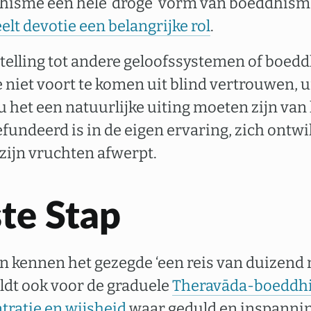
isme een hele ‘droge’ vorm van boeddhism
lt devotie een belangrijke rol
.
stelling tot andere geloofssystemen of boed
 niet voort te komen uit blind vertrouwen, ui
u het een natuurlijke uiting moeten zijn van
fundeerd is in de eigen ervaring, zich ontwi
zijn vruchten afwerpt.
te Stap
kennen het gezegde ‘een reis van duizend m
geldt ook voor de graduele
Theravāda-boeddhi
tratie en wijsheid
waar geduld en inspanning