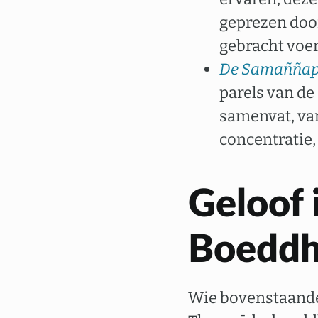
geprezen doo
gebracht voere
De Samaññapha
parels van de
samenvat, van
concentratie,
Geloof 
Boeddh
Wie bovenstaande 