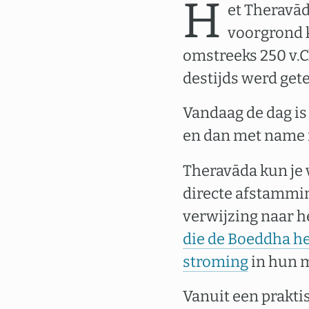
H
et Theravā
voorgrond 
omstreeks 250 v.C
destijds werd get
Vandaag de dag is
en dan met name 
Theravāda kun je v
directe afstammi
verwijzing naar h
die de Boeddha h
stroming
in hun m
Vanuit een prakti