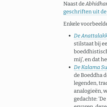
Naast de
Abhidh
geschriften uit de
Enkele voorbeeld
De Anattalakk
stilstaat bij
boeddhistische
mij’, en dat 
De Kalama Sut
de Boeddha de
legenden, trad
analogieën, 
gedachte: ‘De 
ervaren, deze