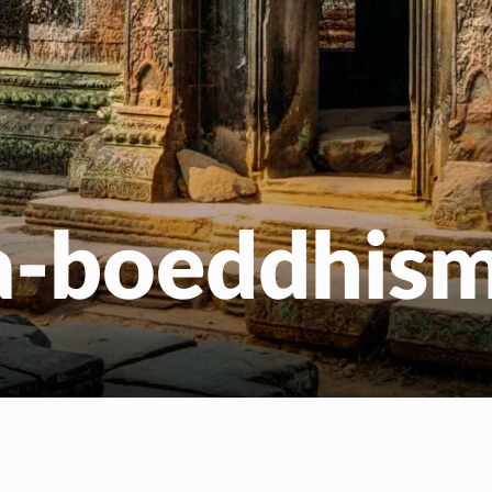
Gratis Meditatiecurs
EN
NL
a-boeddhis