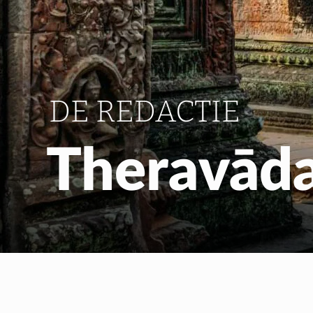
DE REDACTIE
Theravād