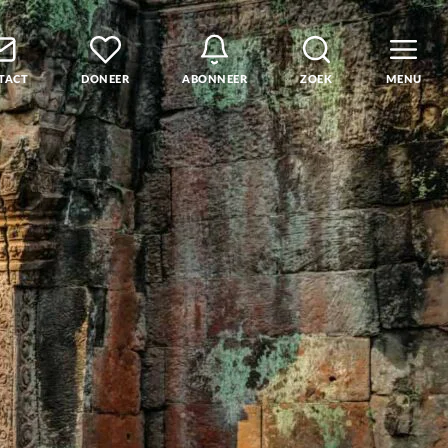
TACT
DONEER
ABONNEER
ZOEK
MENU
den