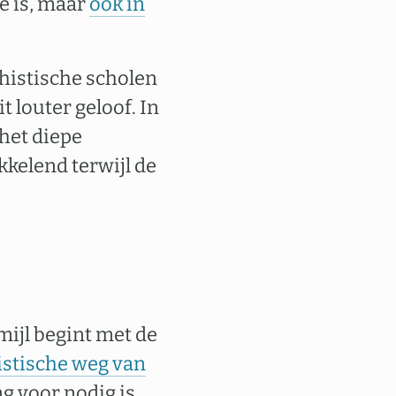
e is, maar
ook in
dhistische scholen
t louter geloof. In
 het diepe
kkelend terwijl de
ijl begint met de
stische weg van
 voor nodig is.