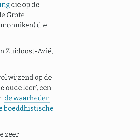
ing
die op de
de Grote
n monniken) die
n Zuidoost-Azië,
vol wijzend op de
de oude leer’, een
an
de waarheden
e boeddhistische
e zeer