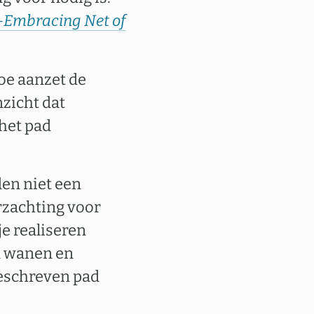
l-Embracing Net of
toe aanzet de
nzicht dat
 het pad
den niet een
rzachting voor
je realiseren
n wanen en
geschreven pad