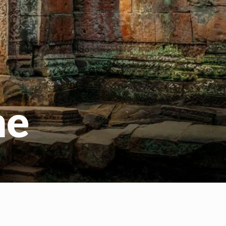
us
me