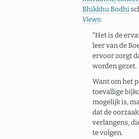
Bhikkhu Bodhi
sch
Views
:
“Het is de erva
leer van de Bo
ervoor zorgt d
worden gezet.
Want om het pa
toevallige bij
mogelijk is, ma
dat de oorzaak
verlangens, d
te volgen.