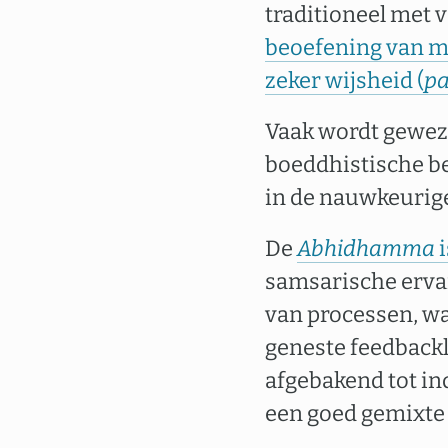
traditioneel met 
beoefening van mo
zeker wijsheid (
p
Vaak wordt geweze
boeddhistische be
in de nauwkeurige
De
Abhidhamma
samsarische ervar
van processen, wa
geneste feedback
afgebakend tot in
een goed gemixte 