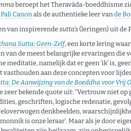
amma
beroept het Theravāda-boeddhisme zi
 Pali Canon
als de authentieke leer van
de B
en van inspirerende
sutta’s
(leringen) uit de 
hana Sutta: Geen-Zelf
, een korte lering waa
 een van de meest belangrijke ervaringen die
 meditatie, namelijk dat er geen ‘ik’ is, geen 
het vasthouden aan deze concepten voor lijden
ta: De Aanwijzing van de Boeddha voor Vrij 
 zeer bekende quote uit: “Vertrouw niet op
ities, geschriften, logische redenatie, gevol
weloverwogen denkbeelden, waarschijnlijkh
monnik is onze leraar’. Maar als je door eige
 kwaliteiten zijn heilzaam, zijn onberispelij