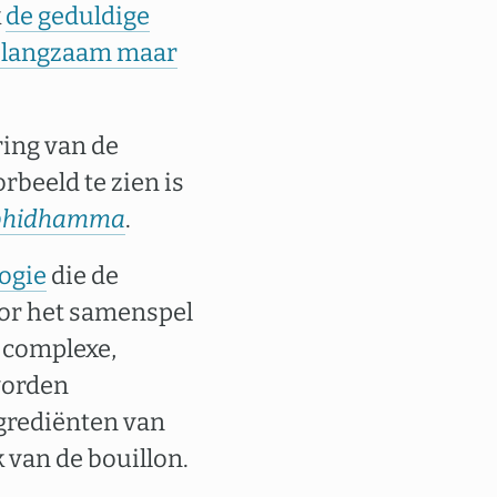
k
de geduldige
 langzaam maar
ring van de
rbeeld te zien is
bhidhamma
.
ogie
die de
oor het samenspel
 complexe,
worden
ngrediënten van
 van de bouillon.