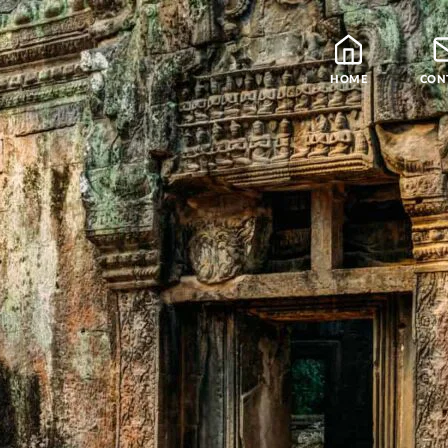
HOME
CON
Blog
Leraren
Podcast en Praatjes
Samatha Meditatie
De Vier Edele Waarhe
Theravada Bibliotheek