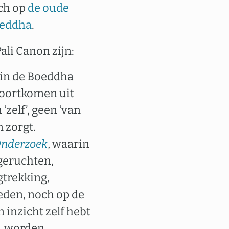
ch op
de oude
oeddha
.
Pali Canon zijn:
rin de Boeddha
 voortkomen uit
‘zelf’, geen ‘van
 zorgt.
Onderzoek
, waarin
 geruchten,
gtrekking,
eden, noch op de
n inzicht zelf hebt
k, worden