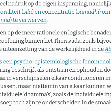
veel nadruk op de eigen inspanning, namelij
raliteit (
sīla
) en concentratie (
samādhi
) om
aññā
) te verwerven
.
n op de meer rationele en logische benade
oefening binnen het Theravāda, zoals bijvoo
 uiteenzetting van de werkelijkheid in de
A
is een psycho-epistemiologische fenomenol
ing beschrijft als ontstaan ​​en ophouden d
arin verschijnselen elkaar conditioneren in
lussen, maar niettemin van elkaar kunnen 
dividuele ‘dhamma’s’, zoals de individuele i
soep toch zijn te onderscheiden in de smaak