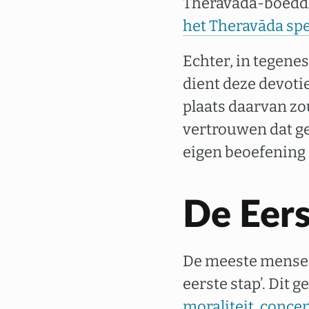
Theravāda-boeddh
het Theravāda spee
Echter, in tegene
dient deze devotie
plaats daarvan zo
vertrouwen dat ge
eigen beoefening 
De Eers
De meeste mensen 
eerste stap’. Dit 
moraliteit, concen