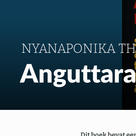
NYANAPONIKA T
Anguttara
Dit boek bevat ee