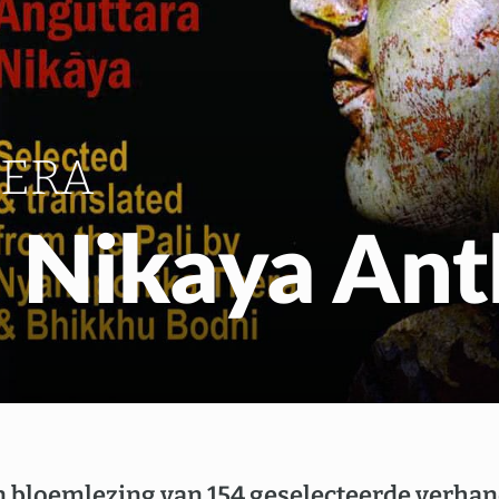
Gratis Meditatiecurs
EN
NL
HERA
 Nikaya Ant
n bloemlezing van 154 geselecteerde verhan