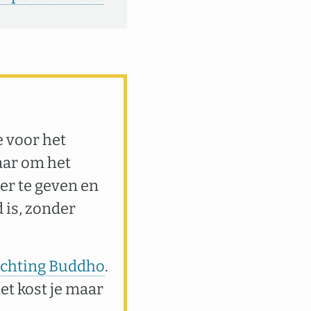
e voor het
aar om het
er te geven en
 is, zonder
tichting Buddho
.
het kost je maar