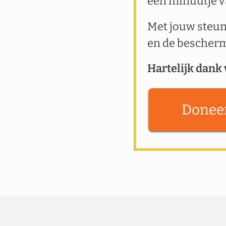
een minuutje va
Met jouw steun
en de bescher
Hartelijk dank 
Donee