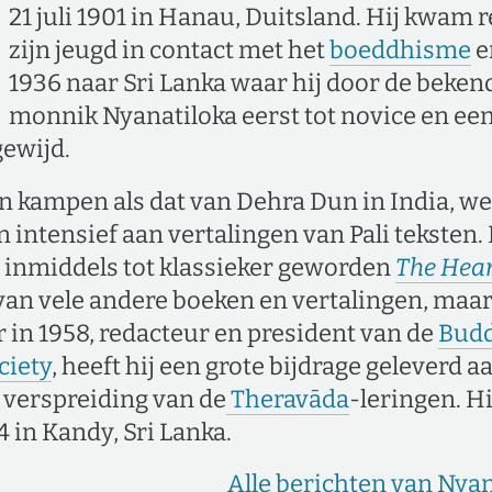
21 juli 1901 in Hanau, Duitsland. Hij kwam 
zijn jeugd in contact met het
boeddhisme
e
1936 naar Sri Lanka waar hij door de beken
monnik Nyanatiloka eerst tot novice en een 
ewijd.
n kampen als dat van Dehra Dun in India, wer
 intensief aan vertalingen van Pali teksten. 
 inmiddels tot klassieker geworden
The Hear
van vele andere boeken en vertalingen, maar
in 1958, redacteur en president van de
Budd
ciety
, heeft hij een grote bijdrage geleverd a
 verspreiding van de
Theravāda
-leringen. H
4 in Kandy, Sri Lanka.
Alle berichten van Nya