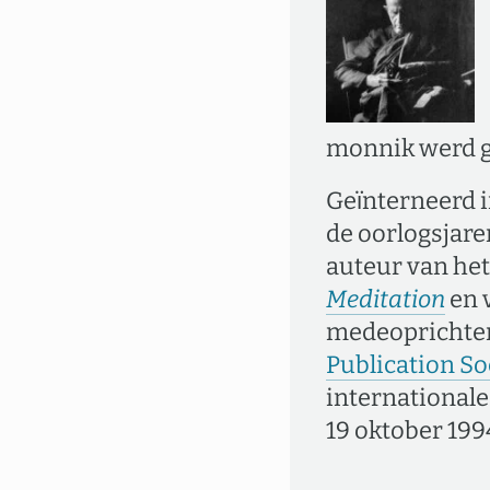
monnik werd g
Geïnterneerd i
de oorlogsjaren
auteur van het
Meditation
en 
medeoprichter 
Publication So
internationale
19 oktober 199