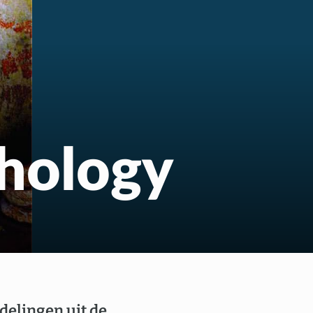
us
hology
delingen uit de