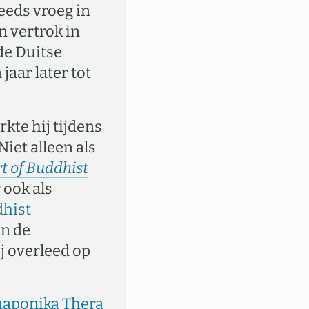
reeds vroeg in
n vertrok in
de Duitse
jaar later tot
kte hij tijdens
Niet alleen als
t of Buddhist
 ook als
hist
an de
ij overleed op
naponika Thera