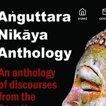
HOME
CON
Blog
Leraren
Podcast en Praatjes
Samatha Meditatie
De Vier Edele Waarhe
Theravada Bibliotheek