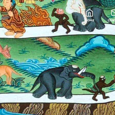
HOME
CON
Blog
Leraren
Podcast en Praatjes
Samatha Meditatie
De Vier Edele Waarhe
Theravada Bibliotheek