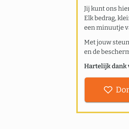
Jij kunt ons hi
Elk bedrag, kle
een minuutje va
Met jouw steun
en de bescher
Hartelijk dank 
Do