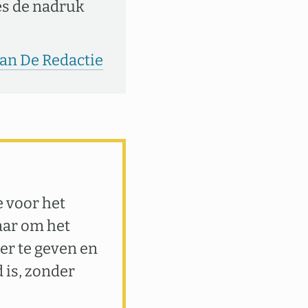
ies de nadruk
van De Redactie
e voor het
aar om het
er te geven en
 is, zonder