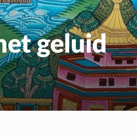
us
het geluid