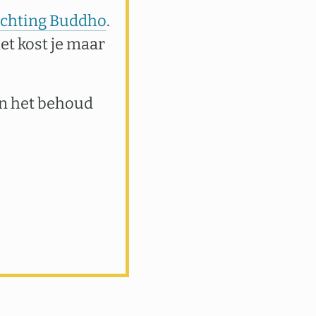
tichting Buddho
.
het kost je maar
an het behoud