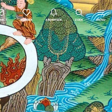
TACT
DONEER
ABONNEER
ZOEK
MENU
den