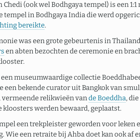
Chedi (ook wel Bodhgaya tempel) is een 1:1 
e tempel in Bodhgaya India die werd opgeric
hting bereikte
.
nie was een grote gebeurtenis in Thailand
rs
en abten bezochten de ceremonie en brac
klooster.
t een museumwaardige collectie Boeddhabeel
 een bekende curator uit Bangkok van smuld
jn vermeende relikwieën van
de Boeddha
, di
 kloosters werden bewaard, geplaatst.
empel een trekpleister geworden voor leken
 Wie een retraite bij Ahba doet kan ook af e