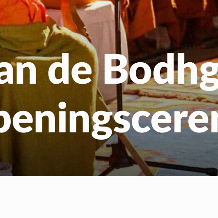
Gratis Meditatiecurs
EN
NL
an de Bodh
peningscere