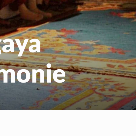
us
gaya
monie