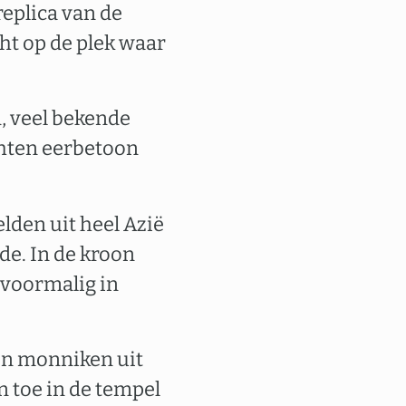
replica van de
ht op de plek waar
, veel bekende
hten eerbetoon
den uit heel Azië
e. In de kroon
e voormalig in
 en monniken uit
n toe in de tempel