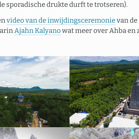
de sporadische drukte durft te trotseren).
en
video van de inwijdingsceremonie
van de 
aarin
Ajahn Kalyano
wat meer over Ahba en z