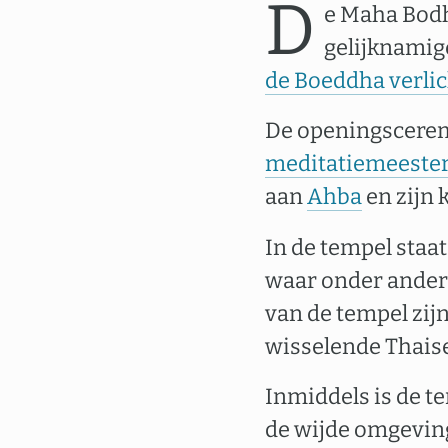
D
e Maha Bodh 
gelijknamig
de Boeddha verlic
De openingsceremo
meditatiemeeste
aan
Ahba
en zijn 
In de tempel staa
waar onder andere
van de tempel zi
wisselende Thaise
Inmiddels is de t
de wijde omgeving.