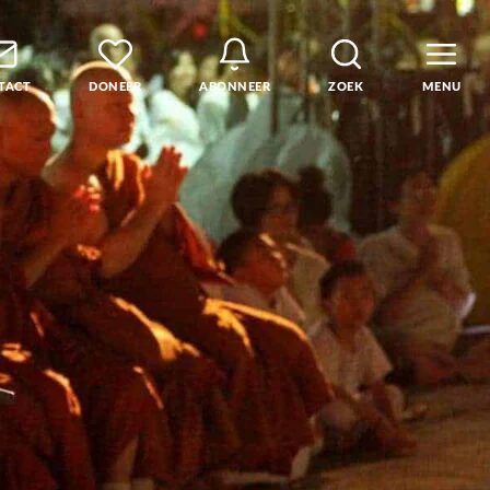
TACT
DONEER
ABONNEER
ZOEK
MENU
den