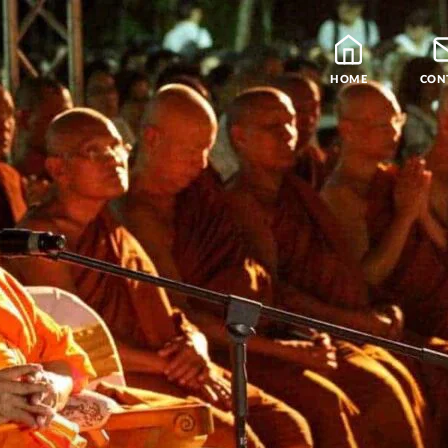
HOME
CON
Blog
Leraren
Podcast en Praatjes
Samatha Meditatie
De Vier Edele Waarhe
Theravada Bibliotheek