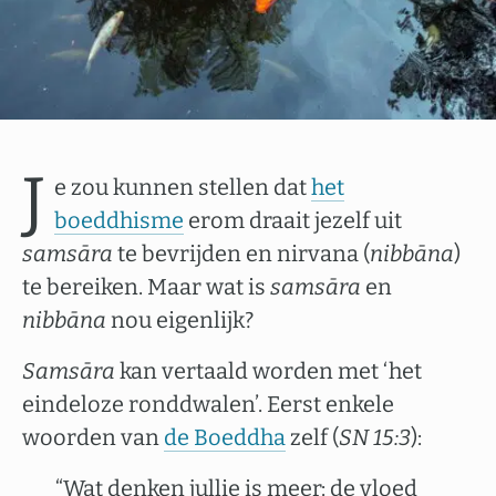
J
e zou kunnen stellen dat
het
boeddhisme
erom draait jezelf uit
samsāra
te bevrijden en nirvana (
nibbāna
)
te bereiken. Maar wat is
samsāra
en
nibbāna
nou eigenlijk?
Samsāra
kan vertaald worden met ‘het
eindeloze ronddwalen’. Eerst enkele
woorden van
de Boeddha
zelf (
SN 15:3
):
“Wat denken jullie is meer: de vloed