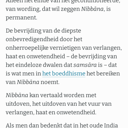
Alleen het einde van het geconditioneerde,
van wording, dat wil zeggen
Nibbāna
, is
permanent.
De bevrijding van de diepste
onbevredigendheid door het
onherroepelijke vernietigen van verlangen,
haat en onwetendheid – de bevrijding van
het eindeloze dwalen dat
samsāra
is – dat
is wat men in
het boeddhisme
het bereiken
van
Nibbāna
noemt.
Nibbāna
kan vertaald worden met
uitdoven, het uitdoven van het vuur van
verlangen, haat en onwetendheid.
Als men dan bedenkt dat in het oude India