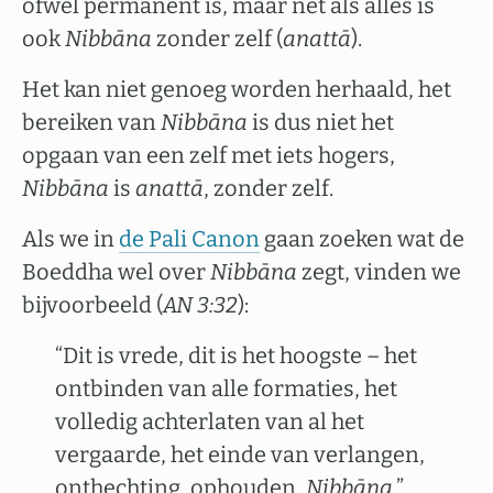
ofwel permanent is, maar net als alles is
ook
Nibbāna
zonder zelf (
anattā
).
Het kan niet genoeg worden herhaald, het
bereiken van
Nibbāna
is dus niet het
opgaan van een zelf met iets hogers,
Nibbāna
is
anattā
, zonder zelf.
Als we in
de Pali Canon
gaan zoeken wat de
Boeddha wel over
Nibbāna
zegt, vinden we
bijvoorbeeld (
AN 3:32
):
“Dit is vrede, dit is het hoogste – het
ontbinden van alle formaties, het
volledig achterlaten van al het
vergaarde, het einde van verlangen,
onthechting, ophouden,
Nibbāna
.”