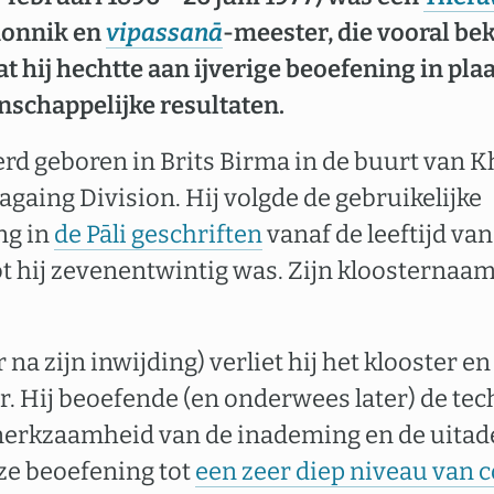
monnik en
vipassanā
-meester, die vooral be
t hij hechtte aan ijverige beoefening in pla
schappelijke resultaten.
 geboren in Brits Birma in de buurt van K
gaing Division. Hij volgde de gebruikelijke
ng in
de Pāli geschriften
vanaf de leeftijd van
tot hij zevenentwintig was. Zijn kloosternaa
 na zijn inwijding) verliet hij het klooster en
 Hij beoefende (en onderwees later) de tec
erkzaamheid van de inademing en de uitadem
ze beoefening tot
een zeer diep niveau van 