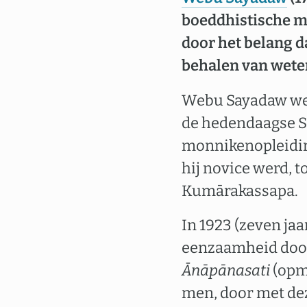
boeddhistische 
door het belang da
behalen van weten
Webu Sayadaw werd
de hedendaagse Sa
monnikenopleidi
hij novice werd, 
Kumārakassapa.
In 1923 (zeven jaar
eenzaamheid door.
Ānāpānasati
(opm
men, door met de