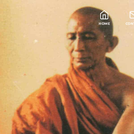
HOME
CON
Blog
Leraren
Podcast en Praatjes
Samatha Meditatie
De Vier Edele Waarhe
Theravada Bibliotheek