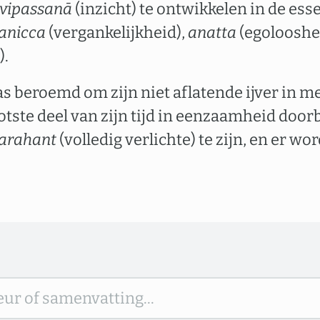
vipassanā
(inzicht) te ontwikkelen in de es
anicca
(vergankelijkheid),
anatta
(egolooshe
).
beroemd om zijn niet aflatende ijver in me
rootste deel van zijn tijd in eenzaamheid door
arahant
(volledig verlichte) te zijn, en er wo