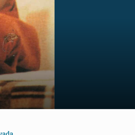
us
vada