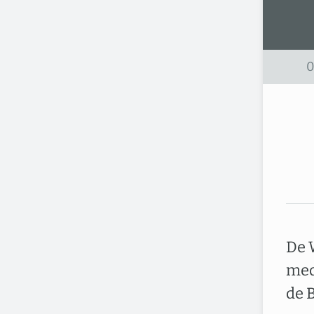
0
De 
med
de 