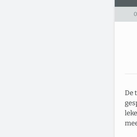
0
De t
ges
lek
mee