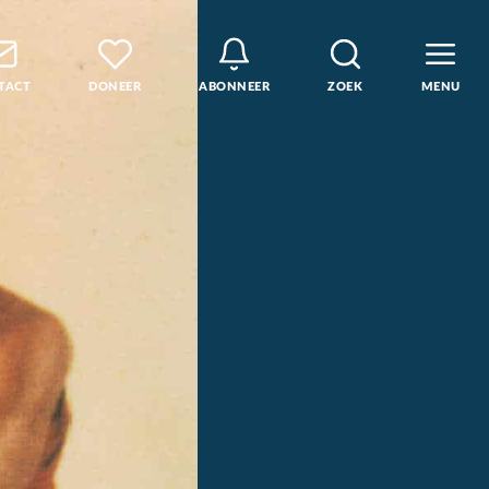
TACT
DONEER
ABONNEER
ZOEK
MENU
den