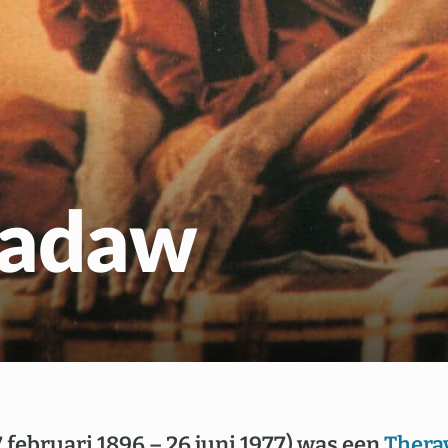
Gratis Meditatiecurs
EN
NL
yadaw
7 februari 1896 – 26 juni 1977) was een
Thera