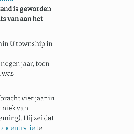
kend is geworden
ats van aan het
hin U township in
 negen jaar, toen
m was
 bracht vier jaar in
hniek van
ing). Hij zei dat
concentratie
te