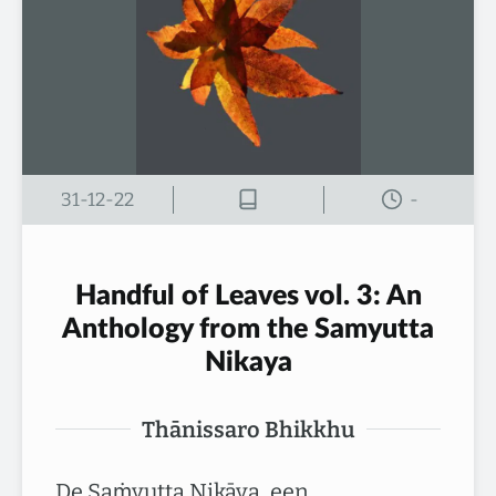
31-12-22
-
Handful of Leaves vol. 3: An
Anthology from the Samyutta
Nikaya
Thānissaro Bhikkhu
De Saṁyutta Nikāya, een