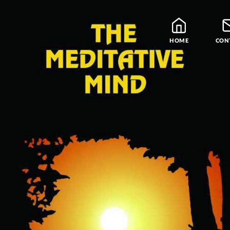
HOME
CON
Blog
Leraren
Podcast en Praatjes
Samatha Meditatie
De Vier Edele Waarhe
Theravada Bibliotheek