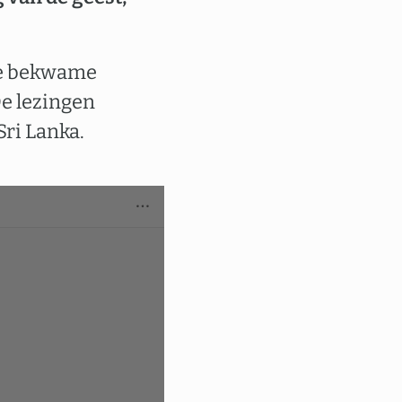
de bekwame
De lezingen
Sri Lanka.