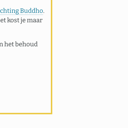
tichting Buddho
.
het kost je maar
an het behoud