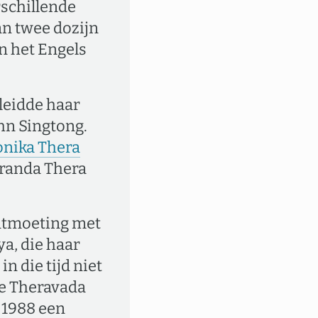
rschillende
an twee dozijn
n het Engels
leidde haar
hn Singtong.
nika Thera
aranda Thera
ontmoeting met
a, die haar
n die tijd niet
de Theravada
 1988 een