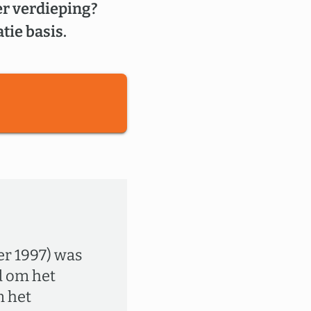
er verdieping?
tie basis.
er 1997) was
d om het
m het