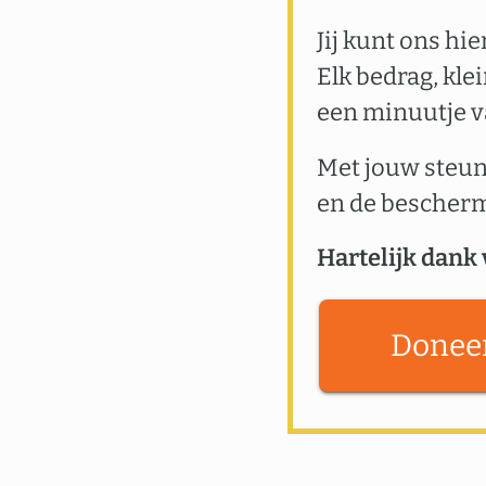
Jij kunt ons hi
Elk bedrag, kle
een minuutje va
Met jouw steun
en de bescher
Hartelijk dank 
Donee