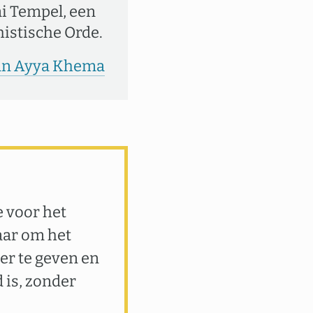
i Tempel, een
istische Orde.
van Ayya Khema
e voor het
aar om het
er te geven en
 is, zonder