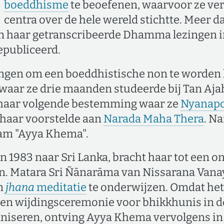
boeddhisme
te beoefenen, waarvoor ze ve
centra over de hele wereld stichtte. Meer d
n haar getranscribeerde Dhamma lezingen i
gepubliceerd.
ngen om een boeddhistische non te worden 
waar ze drie maanden studeerde bij Tan Aja
 haar volgende bestemming waar ze
Nyanapo
 haar voorstelde aan
Narada Maha Thera
. N
aam "Ayya Khema".
in 1983 naar Sri Lanka, bracht haar tot een 
en. Matara Sri Ñānarāma van Nissarana Vanay
m
jhana
meditatie
te onderwijzen. Omdat het i
een wijdingsceremonie voor bhikkhunis in 
ganiseren, ontving Ayya Khema vervolgens in