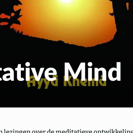
Gratis Meditatiecurs
EN
NL
ative Mind
en lezingen over de meditatieve ontwikkeling