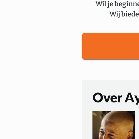
Wil je beginn
Wij biede
Over A