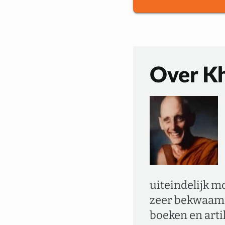
Over Kh
uiteindelijk m
zeer bekwaam P
boeken en arti