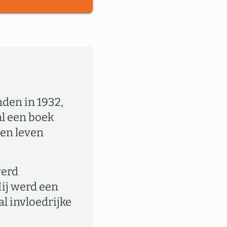
nden in 1932,
al een boek
een leven
werd
ij werd een
l invloedrijke