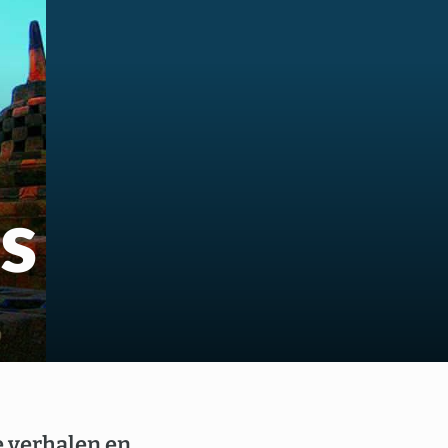
us
s
e verhalen en