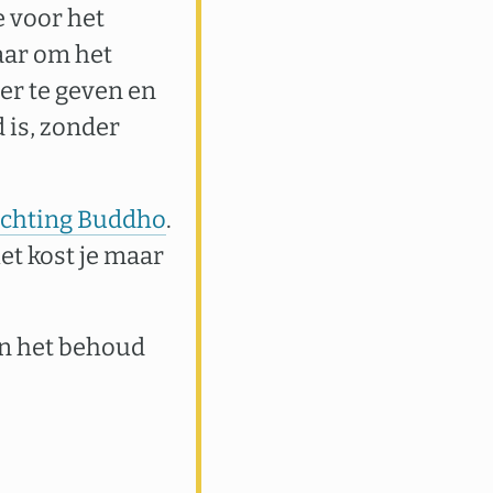
e voor het
aar om het
er te geven en
 is, zonder
tichting Buddho
.
het kost je maar
an het behoud