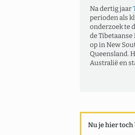
Na dertig jaar
perioden als kl
onderzoek te 
de Tibetaanse 
op in New Sout
Queensland. Hi
Australië en s
Nu je hier toch