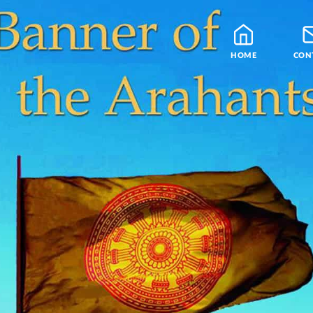
HOME
CON
Blog
Leraren
Podcast en Praatjes
Samatha Meditatie
De Vier Edele Waarhe
Theravada Bibliotheek