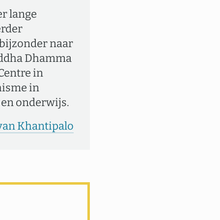
r lange
erder
bijzonder naar
 Buddha Dhamma
Centre in
hisme in
 en onderwijs.
 van Khantipalo