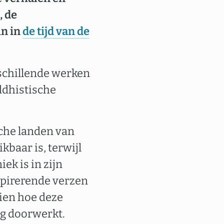
, de
in in
de tijd van de
rschillende werken
eddhistische
sche landen van
kbaar is, terwijl
ek is in zijn
spirerende verzen
zien hoe deze
ag doorwerkt.