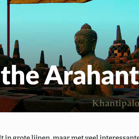
Gratis Meditatiecurs
EN
NL
 the Arahant
t in grote lijnen, maar met veel interessant