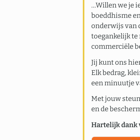
…Willen we je i
boeddhisme en 
onderwijs van 
toegankelijk te
commerciële b
Jij kunt ons hi
Elk bedrag, kle
een minuutje va
Met jouw steun
en de bescher
Hartelijk dank 