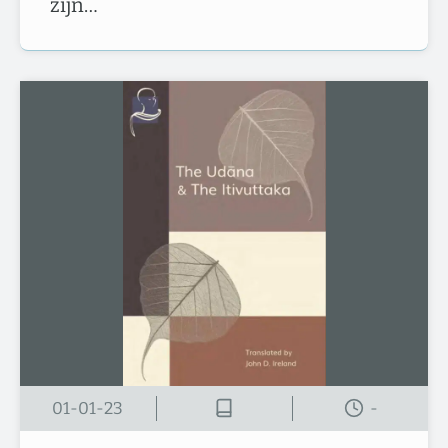
zijn…
01-01-23
-