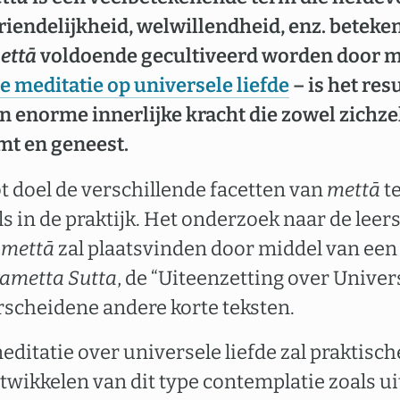
riendelijkheid, welwillendheid, enz. beteken
ettā
voldoende gecultiveerd worden door m
de meditatie op universele liefde
– is het res
 enorme innerlijke kracht die zowel zichze
mt en geneest.
ot doel de verschillende facetten van
mettā
t
ls in de praktijk. Het onderzoek naar de leers
n
mettā
zal plaatsvinden door middel van een
ametta Sutta
, de “Uiteenzetting over Univer
rscheidene andere korte teksten.
editatie over universele liefde zal praktisc
twikkelen van dit type contemplatie zoals ui