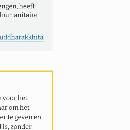
engen, heeft
n humanitaire
Buddharakkhita
e voor het
aar om het
er te geven en
 is, zonder