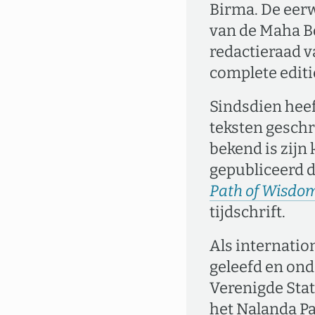
Birma. De eer
van de Maha Bod
redactieraad v
complete edit
Sindsdien heef
teksten geschr
bekend is zijn
gepubliceerd 
Path of Wisdo
tijdschrift.
Als internatio
geleefd en ond
Verenigde Sta
het Nalanda Pa