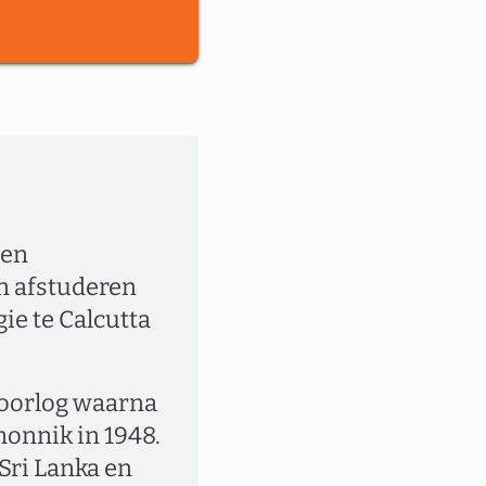
een
jn afstuderen
ie te Calcutta
doorlog waarna
monnik in 1948.
Sri Lanka en