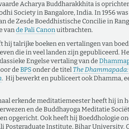
waarde Acharya Buddharakkhita is oprichter
hi Society in Bangalore, India. In 1956 was 
an de Zesde Boeddhistische Concilie in Ran
ie van
de Pali Canon
uitbrachten.
t hij talrijke boeken en vertalingen van boe
even die in veel landen zijn gepubliceerd. H
 klassieke Engelse vertaling van de
Dhammap
door de
BPS
onder de titel
The Dhammapada: 
m
. Hij bewerkt en publiceert ook Dhamma, e
naal erkende meditatiemeester heeft hij in 
erwezen en de Buddhayoga Meditatie Sociëte
ten opgericht. Ook heeft hij Boeddhologie 
li Postgraduate Institute, Bihar University.