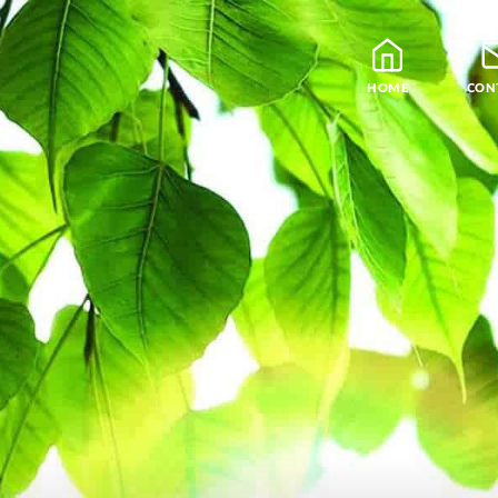
HOME
CON
Blog
Leraren
Podcast en Praatjes
Samatha Meditatie
De Vier Edele Waarhe
Theravada Bibliotheek