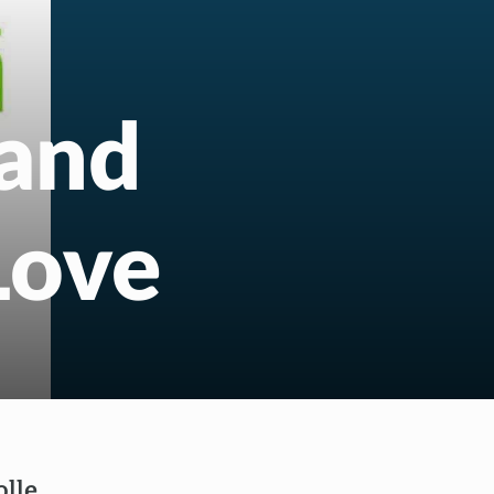
us
 and
Love
olle