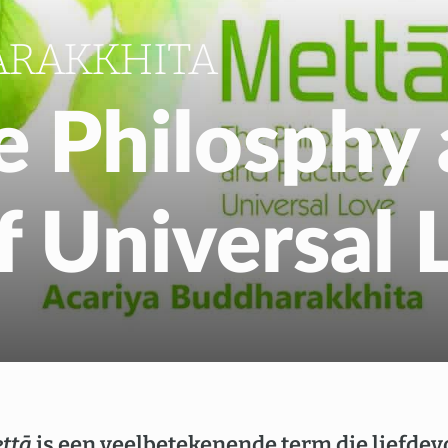
Gratis Meditatiecurs
ARAKKHITA
EN
NL
e Philosphy
f Universal 
ttā
is een veelbetekenende term die liefdev