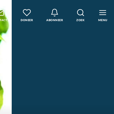
TACT
DONEER
ABONNEER
ZOEK
MENU
den