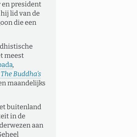
 en president
hij lid van de
goon die een
ddhistische
et meest
ada
,
The Buddha’s
en maandelijks
het buitenland
it in de
onderwezen aan
 Geheel