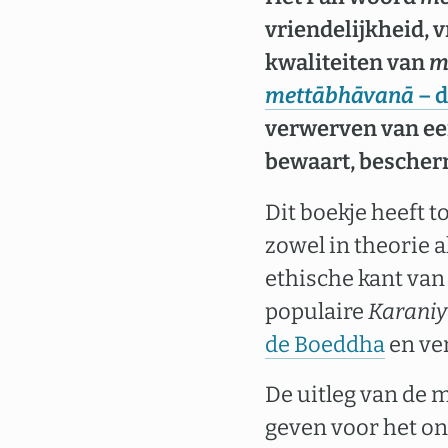
vriendelijkheid, v
kwaliteiten van
m
mettābhāvanā
– 
verwerven van een
bewaart, bescher
Dit boekje heeft t
zowel in theorie a
ethische kant va
populaire
Karaniy
de Boeddha
en ve
De uitleg van de m
geven voor het on