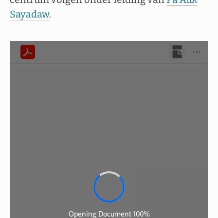
Sayadaw
.