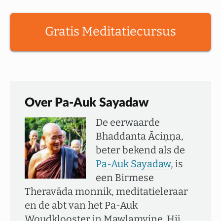
Gratis Meditatiecursus
Over Pa-Auk Sayadaw
De eerwaarde
Bhaddanta Āciṇṇa,
beter bekend als de
Pa-Auk Sayadaw
, is
een Birmese
Theravāda monnik, meditatieleraar
en de abt van het Pa-Auk
Woudklooster in Mawlamyine. Hij