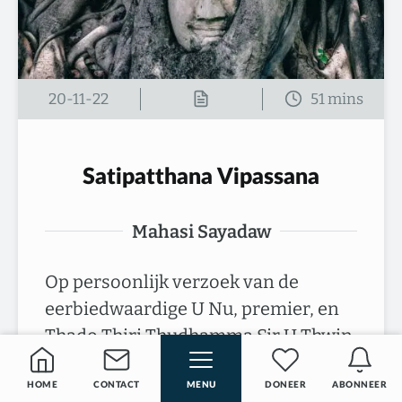
20-11-22
Satipatthana Vipassana
Mahasi Sayadaw
Op persoonlijk verzoek van de
eerbiedwaardige U Nu, premier, en
Thado Thiri Thudhamma Sir U Thwin,
president van de Buddha
Sasananuggaha Association…
HOME
CONTACT
MENU
DONEER
ABONNEER