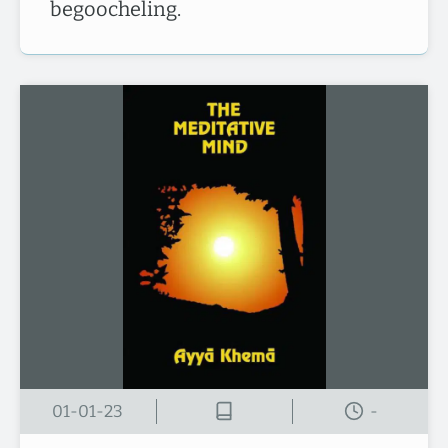
begoocheling.
01-01-23
-