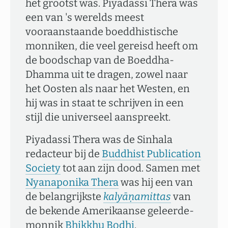
het grootst was. Piyadassi Thera was
een van 's werelds meest
vooraanstaande boeddhistische
monniken, die veel gereisd heeft om
de boodschap van de Boeddha-
Dhamma uit te dragen, zowel naar
het Oosten als naar het Westen, en
hij was in staat te schrijven in een
stijl die universeel aanspreekt.
Piyadassi Thera was de Sinhala
redacteur bij de
Buddhist Publication
Society
tot aan zijn dood. Samen met
Nyanaponika Thera
was hij een van
de belangrijkste
kalyāṇamittas
van
de bekende Amerikaanse geleerde-
monnik
Bhikkhu Bodhi
.