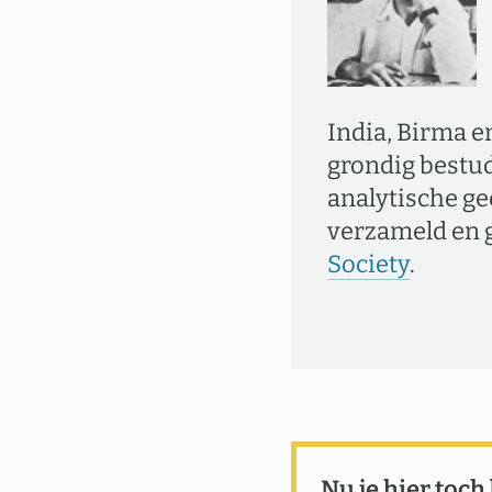
India, Birma e
grondig bestud
analytische ge
verzameld en g
Society
.
Nu je hier toch