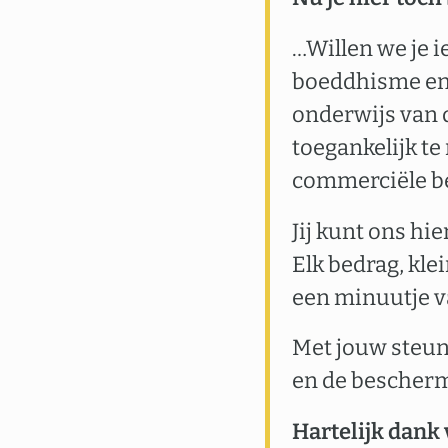
…Willen we je i
boeddhisme en 
onderwijs van 
toegankelijk te
commerciële b
Jij kunt ons hi
Elk bedrag, kle
een minuutje va
Met jouw steun
en de bescher
Hartelijk dank 