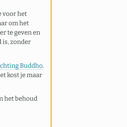
e voor het
aar om het
er te geven en
 is, zonder
tichting Buddho
.
het kost je maar
an het behoud