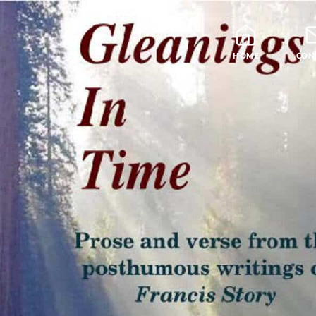
HOME
CON
Blog
Leraren
Podcast en Praatjes
Samatha Meditatie
De Vier Edele Waarhe
Theravada Bibliotheek