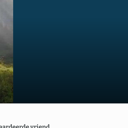
us
aardeerde vriend