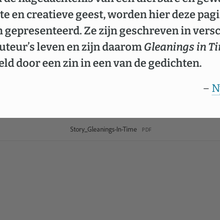
te en creatieve geest, worden hier deze pagin
gepresenteerd. Ze zijn geschreven in vers
uteur’s leven en zijn daarom
Gleanings in T
eld door een zin in een van de gedichten.
–
N