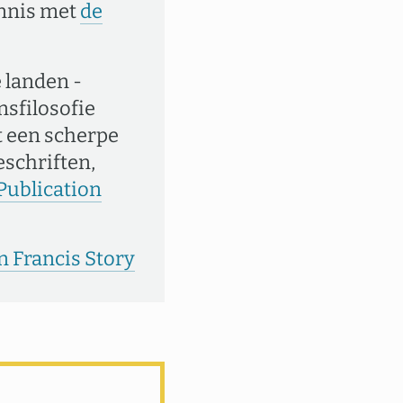
ennis met
de
 landen -
nsfilosofie
t een scherpe
eschriften,
Publication
n Francis Story