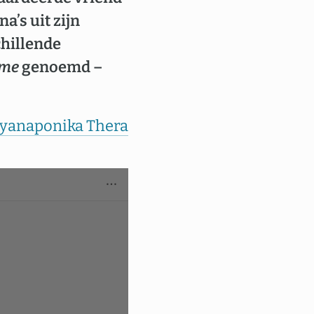
a’s uit zijn
chillende
ime
genoemd –
yanaponika Thera