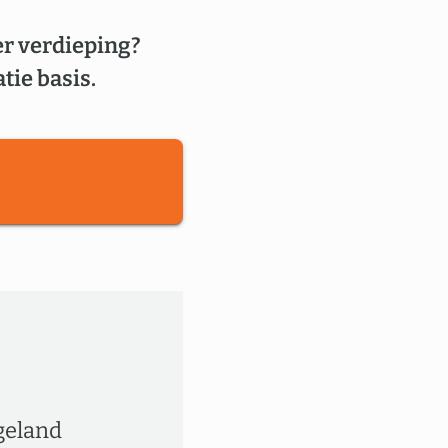
er verdieping?
tie basis.
geland