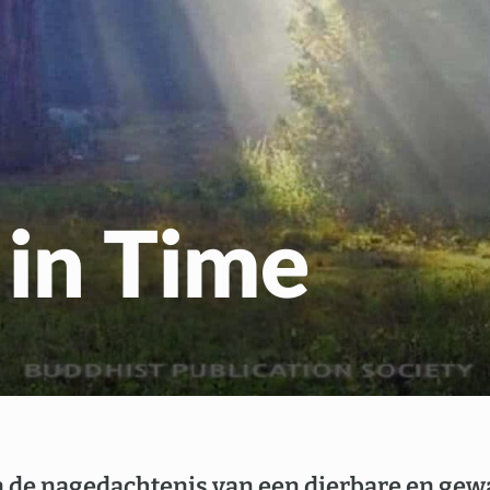
Gratis Meditatiecurs
EN
NL
 in Time
n de nagedachtenis van een dierbare en gew