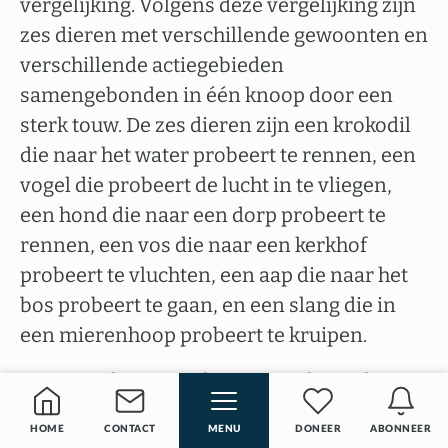
vergelijking. Volgens deze vergelijking zijn
zes dieren met verschillende gewoonten en
verschillende actiegebieden
samengebonden in één knoop door een
sterk touw. De zes dieren zijn een krokodil
die naar het water probeert te rennen, een
vogel die probeert de lucht in te vliegen,
een hond die naar een dorp probeert te
rennen, een vos die naar een kerkhof
probeert te vluchten, een aap die naar het
bos probeert te gaan, en een slang die in
een mierenhoop probeert te kruipen.
Deze zes dieren vechten voortdurend om
hun respectievelijke habitat te bereiken.
HOME
CONTACT
MENU
DONEER
ABONNEER
Evenzo zijn de zes zintuigen voortdurend